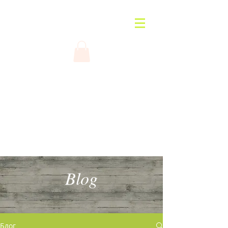
L'art de vivre en bonne
santé
Naturopathe Marina Le Neun
Blog
Блог